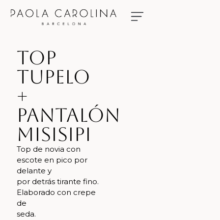
NUESTRAS NOVIAS
RESERVA TU CITA
Top
Tupelo
+
Pantalón
Misisipi
Top de novia con
escote en pico por
delante y
por detrás tirante fino.
Elaborado con crepe
de
seda.