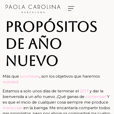
NUESTRAS NOVIAS
RESERVA TU CITA
Propósitos
de año
nuevo
Más que
promesas
, son los objetivos que haremos
realidad
.
Estamos a solo unos días de terminar el
2017
y dar la
bienvenida a un año nuevo. ¡Qué ganas de
comenzar!
Y
es que el inicio de cualquier cosa siempre me produce
mariposas
en la barriga. Me encantaría compartir todos
mis propósitos, pero por ahora os compartiré los cuatro