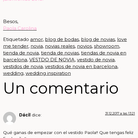
Besos,
Paola Carolina
Etiquetado
amor
,
blog de bodas
,
blog de novias
,
love
me tender
,
novia
,
novias reales
,
novios
,
showroom
,
tienda de novia
,
tienda de novias
,
tiendas de novia en
barcelona
,
VESTDO DE NOVIA
,
vestido de novia
,
vestidos de novia
,
vestidos de novia en barcelona
,
wedding
,
wedding inspiration
Un comentario
31.12.2017 a las 13:21
Dácil
dice:
Qué ganas de empezar con el vestido Paola!! Que tengas feliz