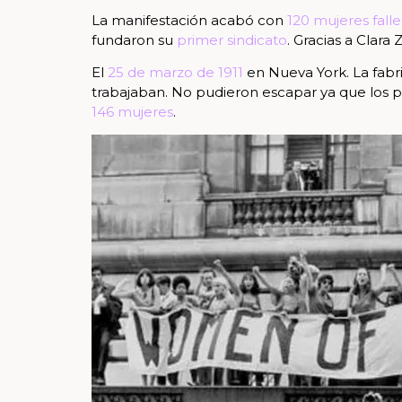
La manifestación acabó con
120 mujeres falle
fundaron su
primer sindicato
. Gracias a Clara
El
25 de marzo de 1911
en Nueva York. La fabr
trabajaban. No pudieron escapar ya que los pr
146 mujeres
.