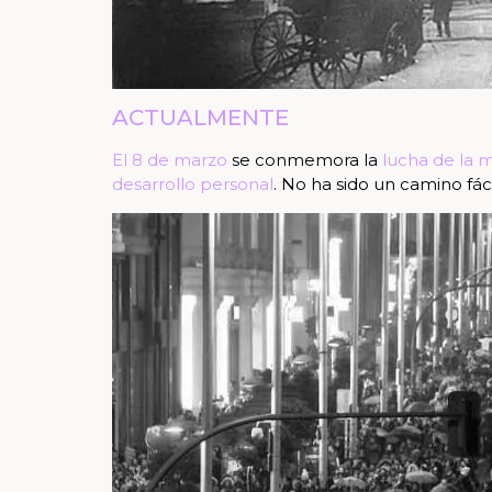
ACTUALMENTE
El
8 de marzo
se conmemora la
lucha de la m
desarrollo personal
. No ha sido un camino f