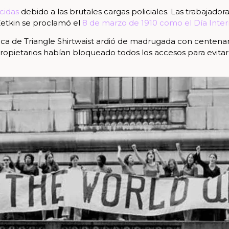
cidas
debido a las brutales cargas policiales. Las trabajado
 Zetkin se proclamó el
8 de marzo de 1910 como el Día Inter
ica de Triangle Shirtwaist ardió de madrugada con centenar
opietarios habían bloqueado todos los accesos para evitar r